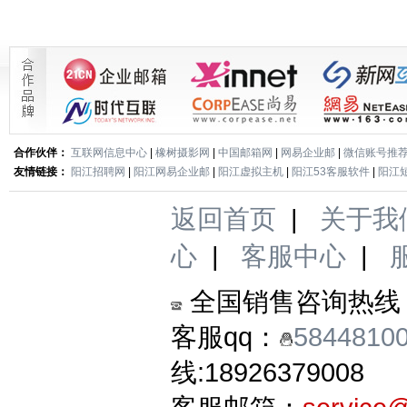
合作伙伴：
互联网信息中心
|
橡树摄影网
|
中国邮箱网
|
网易企业邮
|
微信账号推
友情链接：
阳江招聘网
|
阳江网易企业邮
|
阳江虚拟主机
|
阳江53客服软件
|
阳江
返回首页
|
关于我
心
|
客服中心
|
全国销售咨询热线
客服qq：
5844810
线:18926379008