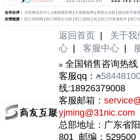
合作伙伴：
互联网信息中心
|
橡树摄影网
|
中国邮箱网
|
网易企业邮
|
微信账号推
友情链接：
阳江招聘网
|
阳江网易企业邮
|
阳江虚拟主机
|
阳江53客服软件
|
阳江
返回首页
|
关于我
心
|
客服中心
|
全国销售咨询热线
客服qq：
5844810
线:18926379008
客服邮箱：
service
yjming@31nic.com
总部地址：广东省阳
801 邮编：529500