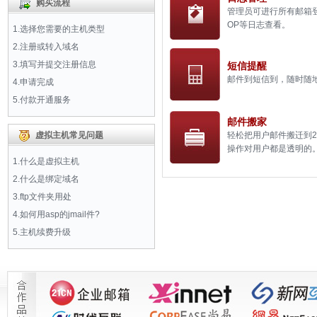
购买流程
管理员可进行所有邮箱
OP等日志查看。
1.选择您需要的主机类型
2.注册或转入域名
3.填写并提交注册信息
短信提醒
邮件到短信到，随时随
4.申请完成
5.付款开通服务
邮件搬家
虚拟主机常见问题
轻松把用户邮件搬迁到2
操作对用户都是透明的
1.什么是虚拟主机
2.什么是绑定域名
3.ftp文件夹用处
4.如何用asp的jmail件?
5.主机续费升级