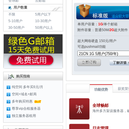
全球邮
云邮箱
用户数量
不限
5用户以下
5-10用户
10-30用户
单用户容量：
1G
/单个邮箱
30-50用户
50用户以上
附件容量：普通50M/
2G
超大附件
超大网络硬盘 150元/用户
可选pushmail功能
购买指南
纯空间
多年买6元/月
获奖荣
功能优势
空间+域名+邮局
多年购买特惠
全球畅邮
尊享vip合租服务器
海外多方架设服务器，确
独立服务器租用
日志管理