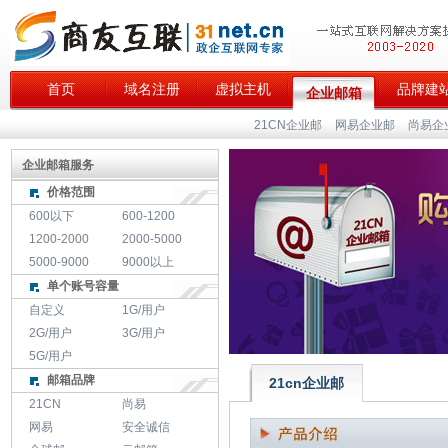
首页
域名注册
虚拟主机
品牌建
企业邮箱
21CN企业邮
网易企业邮
尚易企
企业邮箱服务
价格范围
600以下
600-1200
1200-2000
2000-5000
5000-9000
9000以上
单个账号容量
自定义
1G/用户
2G/用户
3G/用户
5G/用户
邮箱品牌
21cn企业邮
21CN
尚易
网易
安全诚信