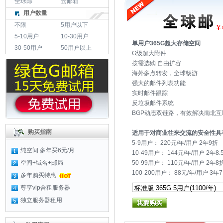
全球邮
云邮箱
用户数量
不限
5用户以下
5-10用户
10-30用户
单用户365G超大存储空间
30-50用户
50用户以上
G级超大附件
按需选购 自由扩容
海外多点转发，全球畅游
强大的邮件列表功能
实时邮件跟踪
反垃圾邮件系统
BGP动态双链路，有效解决南北
购买指南
适用于对商业往来交流的安全性具
5-9用户： 220元/年/用户 2年9折
纯空间
多年买6元/月
10-49用户： 144元/年/用户 2年8.
空间+域名+邮局
50-99用户： 110元/年/用户 2年8
100-200用户： 88元/年/用户 3年7
多年购买特惠
尊享vip合租服务器
独立服务器租用