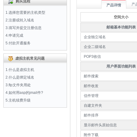
购买流程
产
产品详情
1.选择您需要的主机类型
空间大小
2.注册或转入域名
邮箱基本功能列表
3.填写并提交注册信息
4.申请完成
企业独立域名
5.付款开通服务
企业二级域名
POP3收信
虚拟主机常见问题
用户界面功能列表
1.什么是虚拟主机
邮件搜索
2.什么是绑定域名
3.ftp文件夹用处
邮件收发
4.如何用asp的jmail件?
信件管理
5.主机续费升级
自建文件夹
邮件排序
显示邮件头原始信息
附件下载