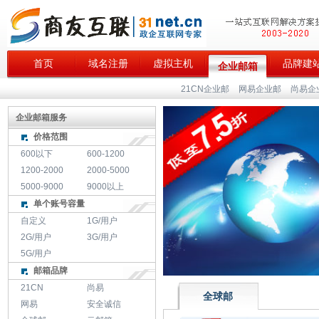
首页
域名注册
虚拟主机
品牌建
企业邮箱
21CN企业邮
网易企业邮
尚易企
企业邮箱服务
价格范围
600以下
600-1200
1200-2000
2000-5000
5000-9000
9000以上
单个账号容量
自定义
1G/用户
2G/用户
3G/用户
5G/用户
邮箱品牌
21CN
尚易
全球邮
网易
安全诚信